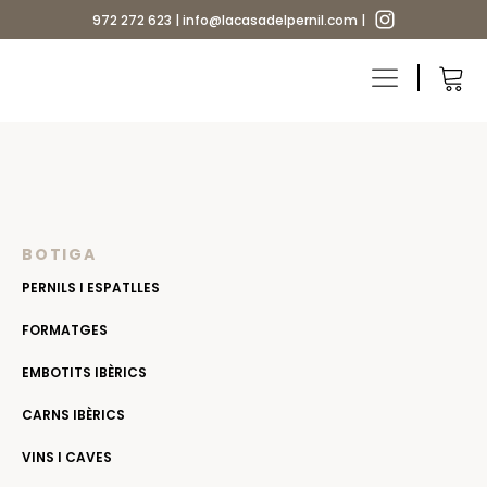
972 272 623
|
info@lacasadelpernil.com
|
BOTIGA
PERNILS I ESPATLLES
FORMATGES
EMBOTITS IBÈRICS
CARNS IBÈRICS
VINS I CAVES