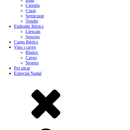
Blau
Cremòs
Curat
Semicurat
Tendre
Embotits Ibèrics
Llescats
Sencers
Carns Ibèrics
Vins i caves
Blancs
Caves
Negres
Per picar
Especial Nadal