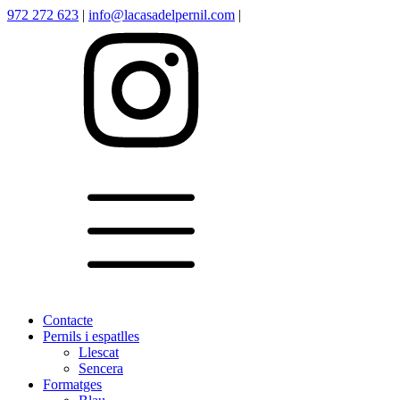
972 272 623
|
info@lacasadelpernil.com
|
Contacte
Pernils i espatlles
Llescat
Sencera
Formatges