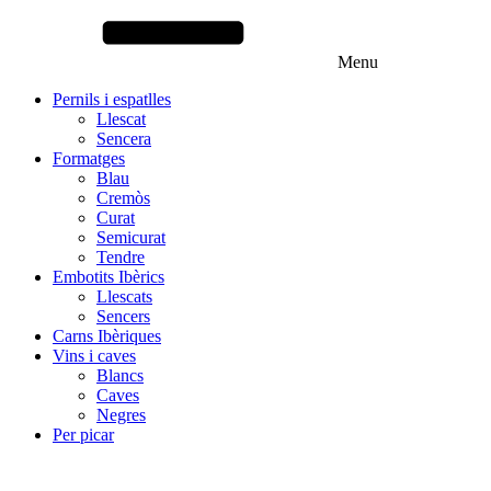
Menu
Pernils i espatlles
Llescat
Sencera
Formatges
Blau
Cremòs
Curat
Semicurat
Tendre
Embotits Ibèrics
Llescats
Sencers
Carns Ibèriques
Vins i caves
Blancs
Caves
Negres
Per picar