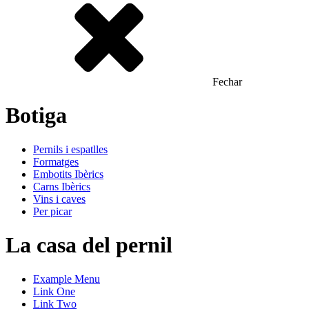
Fechar
Botiga
Pernils i espatlles
Formatges
Embotits Ibèrics
Carns Ibèrics
Vins i caves
Per picar
La casa del pernil
Example Menu
Link One
Link Two