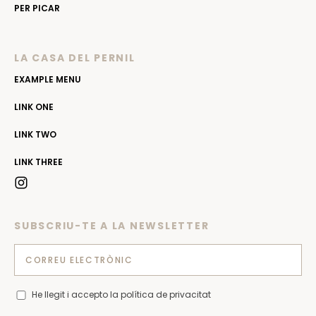
PER PICAR
LA CASA DEL PERNIL
EXAMPLE MENU
LINK ONE
LINK TWO
LINK THREE
SUBSCRIU-TE A LA NEWSLETTER
He llegit i accepto la política de privacitat